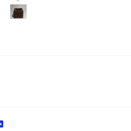
pfen mit Erde und Dreck
berall notwendig. Sehr
sch. Hilfreich war auch die
Pinzette.