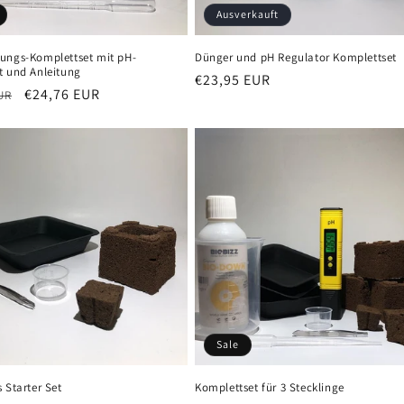
Ausverkauft
ungs-Komplettset mit pH-
Dünger und pH Regulator Komplettset
t und Anleitung
Normaler
€23,95 EUR
er
Verkaufspreis
€24,76 EUR
UR
Preis
Sale
 Starter Set
Komplettset für 3 Stecklinge