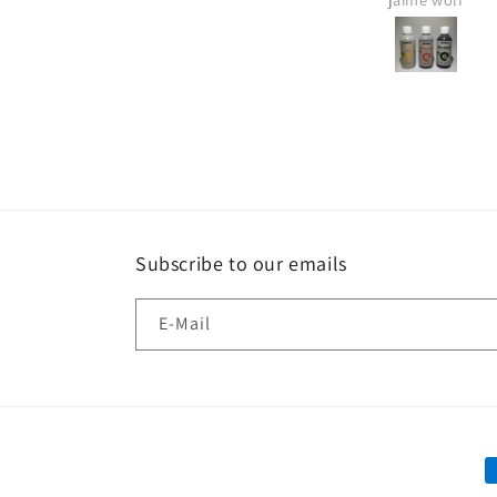
konnte, bei welchen
meine Pflanzen wach
wie sich ein veränderte
auf das Wachstum ausw
hat meine Arbeit u
vielfaches vereinfacht,
in dem Set gleich alles
man braucht. Ich finde 
dass man nicht immer a
einmal kaufen muss s
dass man mit dem Kom
Subscribe to our emails
gleich alles da hat, die
Messgerät und den Dow
E-Mail
eigener Erfahrung, kan
Set und den Laden nu
Weiterempfehlen. Vor al
auch die Lieferung sch
zuverlässig bei einem
also perfekt, wenn man
Z
spontan anfangen will 