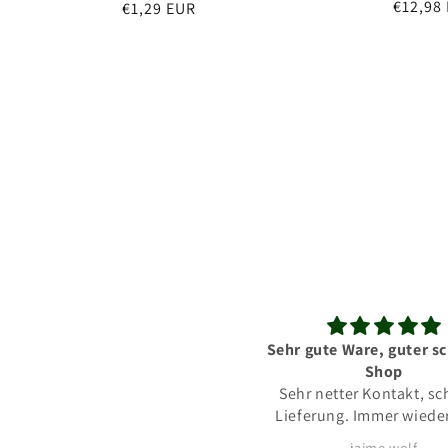
Normal
€12,98
Normaler
€1,29 EUR
Preis
Preis
ehr gute Ware, guter schneller
Biologischer Nähr
Shop
Sehr gutes Produkt
Sehr netter Kontakt, schnelle
werdende Biologin fr
Lieferung. Immer wieder gern!
mich sehr, dass ich an
pH-Wert Messgerät 
jaime wolf
Ophelia Schmid