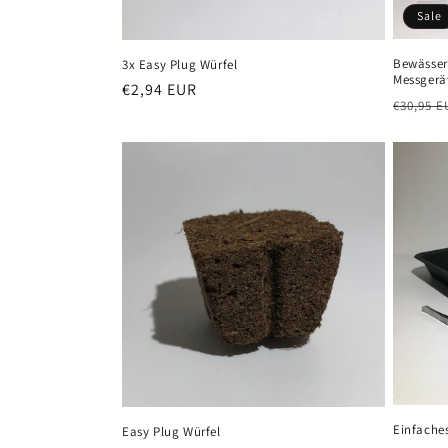
Sale
Bewässer
3x Easy Plug Würfel
Messgerä
Normaler
€2,94 EUR
Normal
€30,95 E
Preis
Preis
Einfaches
Easy Plug Würfel