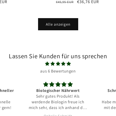
er
 EUR
Normaler
Verkaufspreis
€36,76 EUR
€45,95 EUR
Preis
Alle anzeigen
Lassen Sie Kunden für uns sprechen
aus 6 Bewertungen
wert
Schnelle Lieferung, tolles
! Als
Produkt
Al
eue ich
Habe mehrere Blöcke zusammen
kle
hand des
mit dem Steckling Komplettset
Dadur
testen
und den Easy Plug Würfeln
groß
t
K.