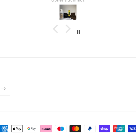
 Werten
bestellt. Alles hat super geklappt
Umto
sen und
und ich kann die Würfel und
ü
r pH-Wert
Blöcke nur empfehlen.
prakti
irkt. Es
m ein
 weil man
 hat, was
es super,
lles auf
ondern,
plettset
 Erde, das
ner. Aus
n man das
r immer
lem, weil
nell und
 ankommt,
 auch mal
ahlungsmethoden
Pflanzen