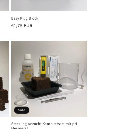
Easy Plug Block
Normaler
€1,75 EUR
Preis
Sale
Steckling Anzucht Komplettsets mit pH
Messgerät